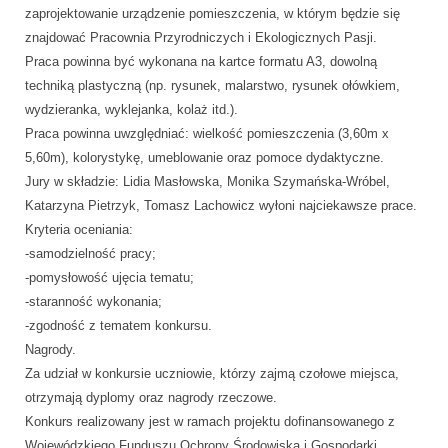
zaprojektowanie urządzenie pomieszczenia, w którym będzie się
znajdować Pracownia Przyrodniczych i Ekologicznych Pasji.
Praca powinna być wykonana na kartce formatu A3, dowolną
techniką plastyczną (np. rysunek, malarstwo, rysunek ołówkiem,
wydzieranka, wyklejanka, kolaż itd.).
Praca powinna uwzględniać: wielkość pomieszczenia (3,60m x
5,60m), kolorystykę, umeblowanie oraz pomoce dydaktyczne.
Jury w składzie: Lidia Masłowska, Monika Szymańska-Wróbel,
Katarzyna Pietrzyk, Tomasz Lachowicz wyłoni najciekawsze prace.
Kryteria oceniania:
-samodzielność pracy;
-pomysłowość ujęcia tematu;
-staranność wykonania;
-zgodność z tematem konkursu.
Nagrody.
Za udział w konkursie uczniowie, którzy zajmą czołowe miejsca,
otrzymają dyplomy oraz nagrody rzeczowe.
Konkurs realizowany jest w ramach projektu dofinansowanego z
Wojewódzkiego Funduszu Ochrony Środowiska i Gospodarki