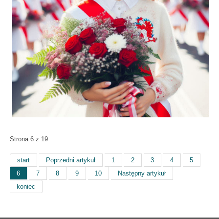
Strona 6 z 19
start
Poprzedni artykuł
1
2
3
4
5
6
7
8
9
10
Następny artykuł
koniec