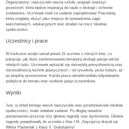
Organizatorzy- nauczyciele naszej szkoły, pragnęli stworzyć
przestrzeń, która będzie inspiracją do nauki o ekologii i ochronie
środowiska. Uczniowie mieli za zadanie zaprojektować Pracownię,
która mogłaby służyć jako miejsce do prowadzenia zajęć
warsztatowych, edukacyjnych oraz działań na rzecz lokalnej
społeczności.
Uczestnicy i prace
W konkursie wzięło udział ponad 15 uczniów z różnych klas, co
pokazuje, jak duże zainteresowanie tematyką ekologii panuje wśród
młodych ludzi. Uczniowie wykazali się niezwykłą pomysłowością oraz
różnorodnością technik plastycznych – od rysunków, przez kolaże, aż
po projekty przestrzenne. Każda praca odzwierciedlała indywidualne
podejście do tematu oraz osobiste pasje uczestników.
Wyniki
Jury, w skład którego weszli nauczyciele oraz przedstawiciele lokalnej
społeczności, miało niełatwe zadanie. Po długiej naradzie
postanowiono przyznać trzy główne nagrody oraz wyróżnienia. Główne
nagrody powędrowały do uczniów z klas I-III. Zwycięzcą okazał się
Wiktor Pasternak z klasy II. Gratulujemy!