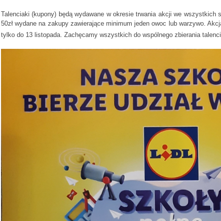
Talenciaki (kupony) będą wydawane w okresie trwania akcji we wszystkich s
50zł wydane na zakupy zawierające minimum jeden owoc lub warzywo. Akcja 
tylko do 13 listopada. Zachęcamy wszystkich do wspólnego zbierania talenc