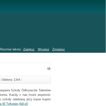
Rozmiar tekstu
Zwiększ
Wyzeruj
Zmniejsz
Odsłony: 1344
y wspiera Szkoły Odkrywców Talentów
sażenia. Każdy z nas może wspomóc
do szkoły odebrany przy kasie kupon
W Tylkowie (lidl.pl)